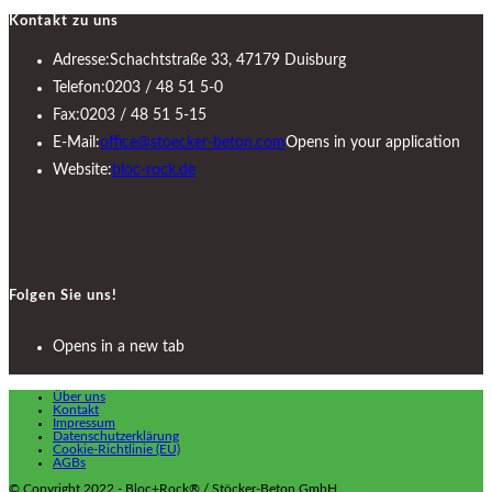
Kontakt zu uns
Adresse:
Schachtstraße 33, 47179 Duisburg
Telefon:
0203 / 48 51 5-0
Fax:
0203 / 48 51 5-15
E-Mail:
office@stoecker-beton.com
Opens in your application
Website:
bloc-rock.de
Folgen Sie uns!
Opens in a new tab
Über uns
Kontakt
Impressum
Datenschutzerklärung
Cookie-Richtlinie (EU)
AGBs
© Copyright 2022 - Bloc+Rock® / Stöcker-Beton GmbH