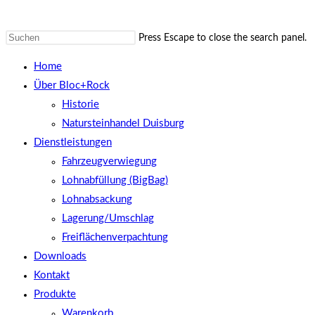
Press Escape to close the search panel.
Home
Über Bloc+Rock
Historie
Natursteinhandel Duisburg
Dienstleistungen
Fahrzeugverwiegung
Lohnabfüllung (BigBag)
Lohnabsackung
Lagerung/Umschlag
Freiflächenverpachtung
Downloads
Kontakt
Produkte
Warenkorb